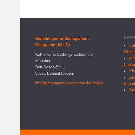
PAR
Benediktbeurer Management-
Gespräche UG i.Gr.
Kat
Münc
Katholische Stiftungshochschule
MI
München
Consu
Don-Bosco-Str. 1
Klo
83671 Benediktbeuern
Zen
info(at)management-gespraeche(dot)de
Bened
Bay