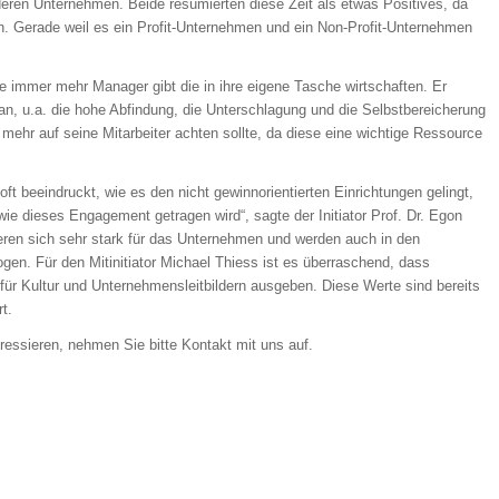
deren Unternehmen. Beide resümierten diese Zeit als etwas Positives, da
en. Gerade weil es ein Profit-Unternehmen und ein Non-Profit-Unternehmen
ge immer mehr Manager gibt die in ihre eigene Tasche wirtschaften. Er
er an, u.a. die hohe Abfindung, die Unterschlagung und die Selbstbereicherung
mehr auf seine Mitarbeiter achten sollte, da diese eine wichtige Ressource
ft beeindruckt, wie es den nicht gewinnorientierten Einrichtungen gelingt,
 wie dieses Engagement getragen wird“, sagte der Initiator Prof. Dr. Egon
eren sich sehr stark für das Unternehmen und werden auch in den
en. Für den Mitinitiator Michael Thiess ist es überraschend, dass
für Kultur und Unternehmensleitbildern ausgeben. Diese Werte sind bereits
t.
teressieren, nehmen Sie bitte Kontakt mit uns auf.