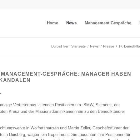
Home
News
Management Gespräche
Du bist hier:
Startseite
/
News
/
Presse
/
17. Benediktb
R MANAGEMENT-GESPRÄCHE: MANAGER HABEN
SKANDALEN
7
rangige Vertreter aus leitenden Positionen u.a. BMW, Siemens, der
ten Kreuz und der Missionsdominikanerinnen zu den Benediktbeurer
htungswerke in Wolfratshausen und Martin Zeller, Geschäftsführer der
e in Duisburg, wagten ein Experiment. Sie tauschten ihre Positionen für