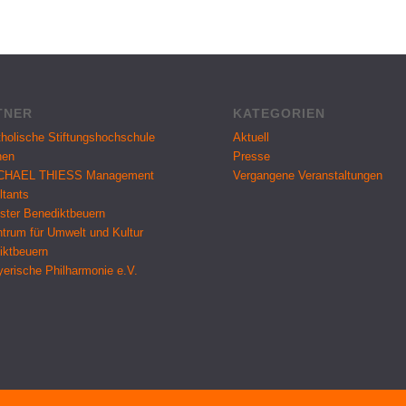
TNER
KATEGORIEN
holische Stiftungshochschule
Aktuell
hen
Presse
CHAEL THIESS Management
Vergangene Veranstaltungen
ltants
ster Benediktbeuern
trum für Umwelt und Kultur
iktbeuern
erische Philharmonie e.V.