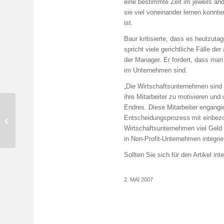
eine bestimmte Zeit im jeweils an
sie viel voneinander lernen konnt
ist.
Baur kritisierte, dass es heutzuta
spricht viele gerichtliche Fälle d
der Manager. Er fordert, dass man 
im Unternehmen sind.
„Die Wirtschaftsunternehmen sind o
ihre Mitarbeiter zu motivieren und
Endres. Diese Mitarbeiter engangi
17. Benediktbeurer Management-
Entscheidungsprozess mit einbezog
Gespräche: Experten zweifeln an der
Wirtschaftsunternehmen viel Geld 
„S...
in Non-Profit-Unternehmen integrier
Sollten Sie sich für den Artikel in
2. MAI 2007