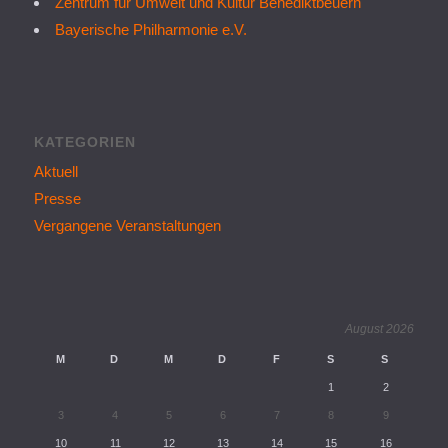
Zentrum für Umwelt und Kultur Benediktbeuern
Bayerische Philharmonie e.V.
KATEGORIEN
Aktuell
Presse
Vergangene Veranstaltungen
August 2026
M
D
M
D
F
S
S
1
2
3
4
5
6
7
8
9
10
11
12
13
14
15
16