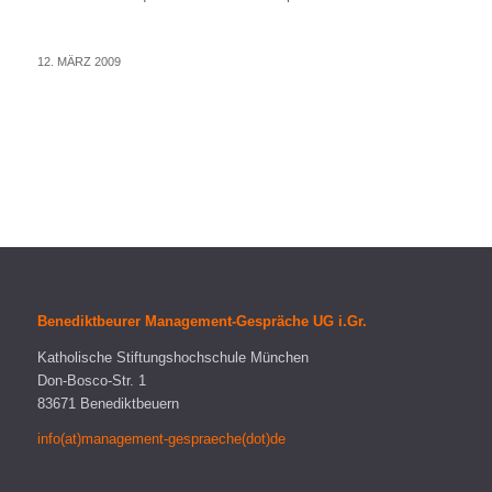
12. MÄRZ 2009
Benediktbeurer Management-Gespräche UG i.Gr.
Katholische Stiftungshochschule München
Don-Bosco-Str. 1
83671 Benediktbeuern
info(at)management-gespraeche(dot)de