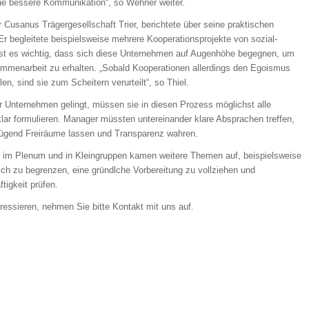
ine bessere Kommunikation“, so Wehner weiter.
 Cusanus Trägergesellschaft Trier, berichtete über seine praktischen
r begleitete beispielsweise mehrere Kooperationsprojekte von sozial-
n ist es wichtig, dass sich diese Unternehmen auf Augenhöhe begegnen, um
ammenarbeit zu erhalten. „Sobald Kooperationen allerdings den Egoismus
len, sind sie zum Scheitern verurteilt“, so Thiel.
Unternehmen gelingt, müssen sie in diesen Prozess möglichst alle
klar formulieren. Manager müssten untereinander klare Absprachen treffen,
enügend Freiräume lassen und Transparenz wahren.
 im Plenum und in Kleingruppen kamen weitere Themen auf, beispielsweise
lich zu begrenzen, eine gründlche Vorbereitung zu vollziehen und
tigkeit prüfen.
teressieren, nehmen Sie bitte Kontakt mit uns auf.