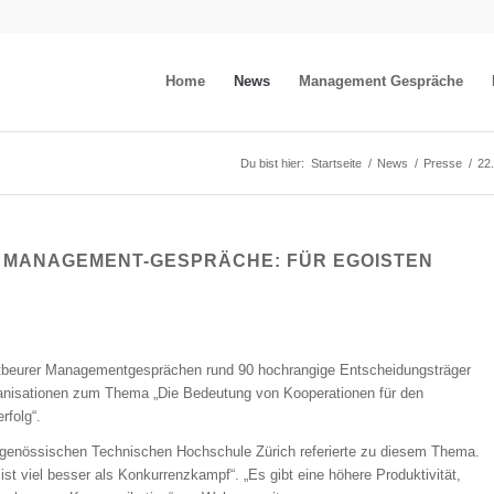
Home
News
Management Gespräche
Du bist hier:
Startseite
/
News
/
Presse
/
22
R MANAGEMENT-GESPRÄCHE: FÜR EGOISTEN
ktbeurer Managementgesprächen rund 90 hochrangige Entscheidungsträger
ganisationen zum Thema „Die Bedeutung von Kooperationen für den
rfolg“.
dgenössischen Technischen Hochschule Zürich referierte zu diesem Thema.
ist viel besser als Konkurrenzkampf“. „Es gibt eine höhere Produktivität,