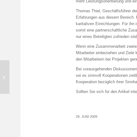
mehr Leistungsorientierung und e
Thomas Thiel, Geschäftsführer der
Erfahrungen aus diesem Bereich. E
karitativen Einrichtungen. Für ih
somit eine partnerschaftliche Zus
nur eines Beteiligten zufrieden stel
Wenn eine Zusammenarbeit zweier 
Mitarbeiter einbeziehen und Ziele 
den Mitarbeitern bei Projekten g
Bei vorausgehenden Diskussionen
21. Benediktbeurer Management-
sei es sinnvoll Kooperationen zeit
Gespräche: Offene Worte hinter
Kooperation bezüglich ihrer Sinnhaf
verschlossenen...
Sollten Sie sich für den Artikel in
29. JUNI 2009