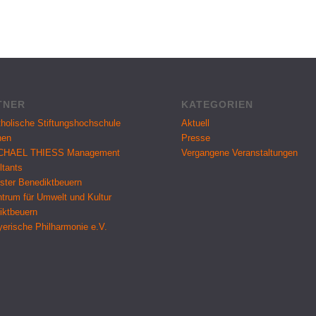
TNER
KATEGORIEN
holische Stiftungshochschule
Aktuell
hen
Presse
CHAEL THIESS Management
Vergangene Veranstaltungen
ltants
ster Benediktbeuern
trum für Umwelt und Kultur
iktbeuern
erische Philharmonie e.V.