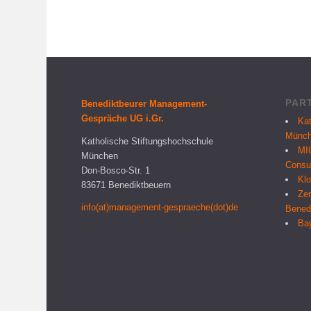
PAR
Benediktbeurer Management-
Gespräche UG i.Gr.
Kat
Münc
Katholische Stiftungshochschule
MI
München
Consu
Don-Bosco-Str. 1
Klo
83671 Benediktbeuern
Zen
info(at)management-gespraeche(dot)de
Bened
Bay