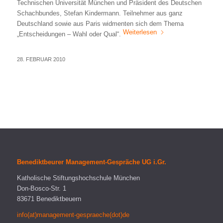
Technischen Universität München und Präsident des Deutschen
Schachbundes, Stefan Kindermann. Teilnehmer aus ganz
Deutschland sowie aus Paris widmenten sich dem Thema
Weiterlesen
„Entscheidungen – Wahl oder Qual“.
28. FEBRUAR 2010
Benediktbeurer Management-Gespräche UG i.Gr.
Katholische Stiftungshochschule München
Don-Bosco-Str. 1
83671 Benediktbeuern
info(at)management-gespraeche(dot)de