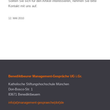
Sollten Sie sich für den Artikel interessieren, nehmen Sie bitte
Kontakt mit uns auf.
12. MAI 2010
Benediktbeurer Management-Gespräche UG i.Gr.
Katholische Stiftungshochschule München
Don-Bosco-Str. 1
83671 Benediktbeuern
info(at)management-gespraeche(dot)de