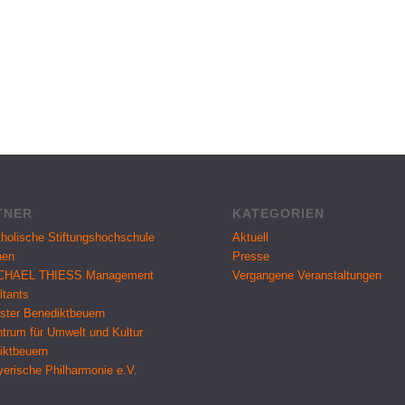
TNER
KATEGORIEN
holische Stiftungshochschule
Aktuell
hen
Presse
CHAEL THIESS Management
Vergangene Veranstaltungen
ltants
ster Benediktbeuern
trum für Umwelt und Kultur
iktbeuern
erische Philharmonie e.V.