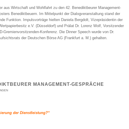
ter aus Wirtschaft und Wohlfahrt zu den 42. Benediktbeurer Management-
ters Benediktbeuern. Im Mittelpunkt der Dialogveranstaltung stand der
ende Funktion. Impulsvorträge hielten Daniela Bergdolt, Vizepräsidentin der
ertpapierbesitz e.V. (Düsseldorf) und Prälat Dr. Lorenz Wolf, Vorsitzender
D-Gremienvorsitzenden-Konferenz. Die Dinner Speech wurde von Dr.
ufsichtsrats der Deutschen Börse AG (Frankfurt a. M.) gehalten.
EDIKTBEURER MANAGEMENT-GESPRÄCHE
UNGEN
ierung der Dienstleistung?“