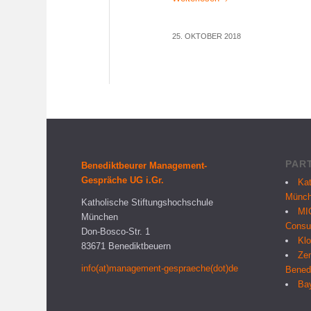
25. OKTOBER 2018
PAR
Benediktbeurer Management-
Gespräche UG i.Gr.
Kat
Münc
Katholische Stiftungshochschule
MI
München
Consu
Don-Bosco-Str. 1
Klo
83671 Benediktbeuern
Zen
info(at)management-gespraeche(dot)de
Bened
Bay