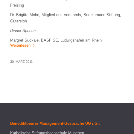
Freising
Dr. Brigitte Mohn, Mitglied des Vorstands, Bertelsmann Stiftung,
Gütersloh
Dinner-Speech
Margret Suckale, BASF SE, Ludwigshafen am Rhein
Weiterlesen
30. MÄRZ 2011
Benediktbeurer Management-Gespräche UG i.Gr.
Katholische Stiftungshochschule München