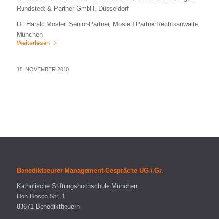
Rundstedt & Partner GmbH, Düsseldorf
Dr. Harald Mosler, Senior-Partner, Mosler+PartnerRechtsanwälte,
München
Weiterlesen
18. NOVEMBER 2010
Benediktbeurer Management-Gespräche UG i.Gr.
Katholische Stiftungshochschule München
Don-Bosco-Str. 1
83671 Benediktbeuern