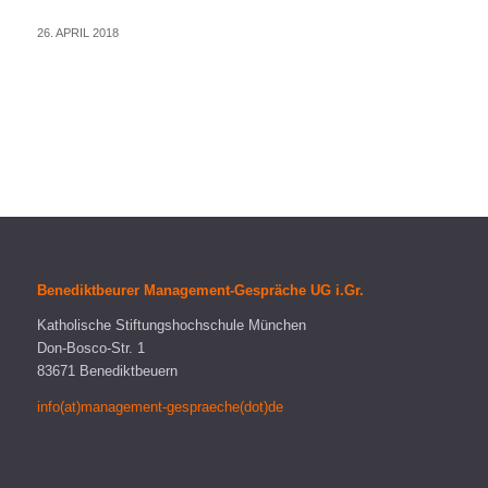
26. APRIL 2018
Benediktbeurer Management-Gespräche UG i.Gr.
Katholische Stiftungshochschule München
Don-Bosco-Str. 1
83671 Benediktbeuern
info(at)management-gespraeche(dot)de