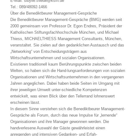
E-Mail: sibylle.thiede@ksfh.de
Tel.: 089/48092-1466
Über die Benediktbeurer Management-Gespräche
Die Benediktbeurer Management-Gespräche (BMG) werden seit
2000 gemeinsam von Professor Dr. Egon Endres, Präsident der
Katholischen Stiftungsfachhochschule München, und Michael
Thiess, MICHAELTHIESS Management Consultants, München,
veranstaltet. Sie zielen auf den gedanklichen Austausch und das
„Networking“ von Entscheidungsträgern aus
Wirtschaftsunternehmen und sozialen Organisationen.
Existieren traditionell kaum Berührungspunkte zwischen beiden
Welten, so haben sich die Hand-lungsanforderungen von sozialen
Organisationen und Wirtschaftsunternehmen in den vergangenen
Jahren angeglichen. Dabei haben beide Seiten im Umgang mit
ihrer jeweiligen Umwelt unter-schiedliche Kompetenzen
entwickelt, was einen Blick über den Tellerrand lohnenswert
erscheinen lässt.
In diesem Sinne verstehen sich die Benediktbeurer Management-
Gespräche als Forum, durch das neue Impulse für „lernende“
Organisationen und ihre Manager gewonnen werden. Die
handverlesene Auswahl der Gäste gewährleistet einen
anregenden und intensiven Gedanken- und Erfah-