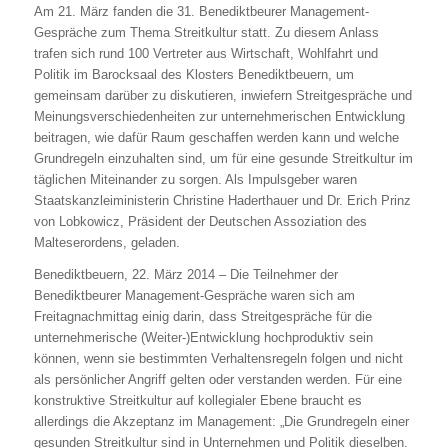
Am 21. März fanden die 31. Benediktbeurer Management-
Gespräche zum Thema Streitkultur statt. Zu diesem Anlass
trafen sich rund 100 Vertreter aus Wirtschaft, Wohlfahrt und
Politik im Barocksaal des Klosters Benediktbeuern, um
gemeinsam darüber zu diskutieren, inwiefern Streitgespräche und
Meinungsverschiedenheiten zur unternehmerischen Entwicklung
beitragen, wie dafür Raum geschaffen werden kann und welche
Grundregeln einzuhalten sind, um für eine gesunde Streitkultur im
täglichen Miteinander zu sorgen. Als Impulsgeber waren
Staatskanzleiministerin Christine Haderthauer und Dr. Erich Prinz
von Lobkowicz, Präsident der Deutschen Assoziation des
Malteserordens, geladen.
Benediktbeuern, 22. März 2014 – Die Teilnehmer der
Benediktbeurer Management-Gespräche waren sich am
Freitagnachmittag einig darin, dass Streitgespräche für die
unternehmerische (Weiter-)Entwicklung hochproduktiv sein
können, wenn sie bestimmten Verhaltensregeln folgen und nicht
als persönlicher Angriff gelten oder verstanden werden. Für eine
konstruktive Streitkultur auf kollegialer Ebene braucht es
allerdings die Akzeptanz im Management: „Die Grundregeln einer
gesunden Streitkultur sind in Unternehmen und Politik dieselben.