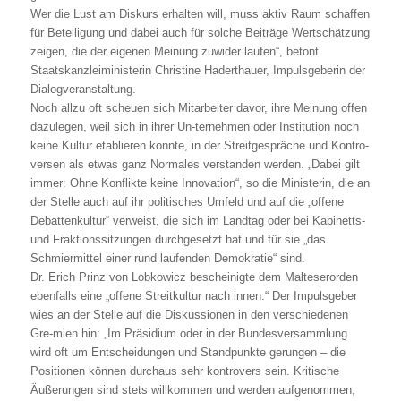
Wer die Lust am Diskurs erhalten will, muss aktiv Raum schaffen
für Beteiligung und dabei auch für solche Beiträge Wertschätzung
zeigen, die der eigenen Meinung zuwider laufen“, betont
Staatskanzleiministerin Christine Haderthauer, Impulsgeberin der
Dialogveranstaltung.
Noch allzu oft scheuen sich Mitarbeiter davor, ihre Meinung offen
dazulegen, weil sich in ihrer Un-ternehmen oder Institution noch
keine Kultur etablieren konnte, in der Streitgespräche und Kontro-
versen als etwas ganz Normales verstanden werden. „Dabei gilt
immer: Ohne Konflikte keine Innovation“, so die Ministerin, die an
der Stelle auch auf ihr politisches Umfeld und auf die „offene
Debattenkultur“ verweist, die sich im Landtag oder bei Kabinetts-
und Fraktionssitzungen durchgesetzt hat und für sie „das
Schmiermittel einer rund laufenden Demokratie“ sind.
Dr. Erich Prinz von Lobkowicz bescheinigte dem Malteserorden
ebenfalls eine „offene Streitkultur nach innen.“ Der Impulsgeber
wies an der Stelle auf die Diskussionen in den verschiedenen
Gre-mien hin: „Im Präsidium oder in der Bundesversammlung
wird oft um Entscheidungen und Standpunkte gerungen – die
Positionen können durchaus sehr kontrovers sein. Kritische
Äußerungen sind stets willkommen und werden aufgenommen,