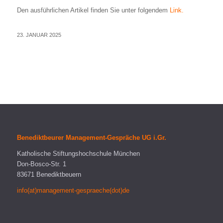
Den ausführlichen Artikel finden Sie unter folgendem
Link.
23. JANUAR 2025
Benediktbeurer Management-Gespräche UG i.Gr.
Katholische Stiftungshochschule München
Don-Bosco-Str. 1
83671 Benediktbeuern
info(at)management-gespraeche(dot)de