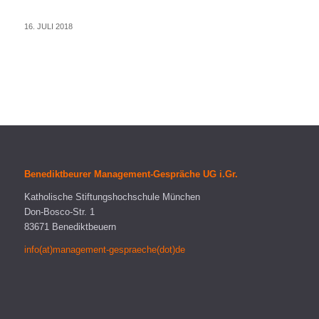
16. JULI 2018
Benediktbeurer Management-Gespräche UG i.Gr.
Katholische Stiftungshochschule München
Don-Bosco-Str. 1
83671 Benediktbeuern
info(at)management-gespraeche(dot)de