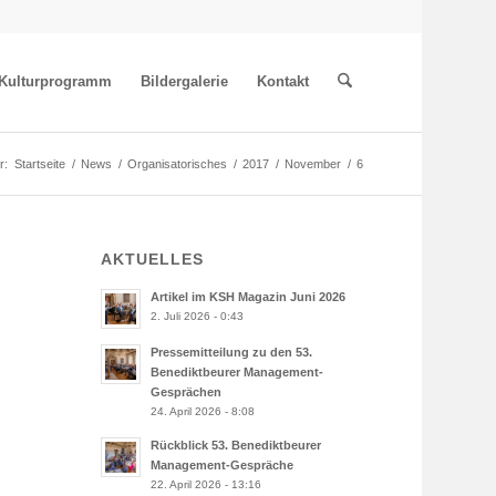
Kulturprogramm
Bildergalerie
Kontakt
r:
Startseite
/
News
/
Organisatorisches
/
2017
/
November
/
6
AKTUELLES
Artikel im KSH Magazin Juni 2026
2. Juli 2026 - 0:43
Pressemitteilung zu den 53.
Benediktbeurer Management-
Gesprächen
24. April 2026 - 8:08
Rückblick 53. Benediktbeurer
Management-Gespräche
22. April 2026 - 13:16