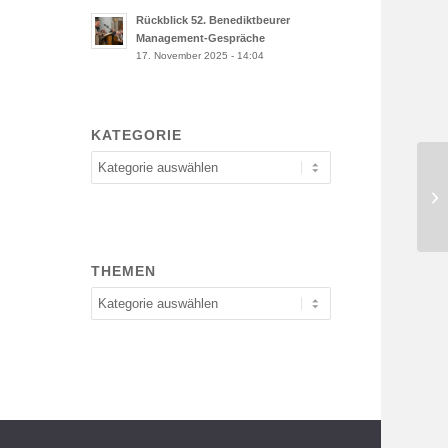
Rückblick 52. Benediktbeurer
Management-Gespräche
17. November 2025 - 14:04
KATEGORIE
Kategorie
Rü
Ma
THEMEN
Themen