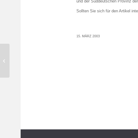
und der Süddeutschen Provinz der 
Sollten Sie sich für den Artikel in
15. MÄRZ 2003
Rückblick 7. Benediktbeurer
Management-Gespräche