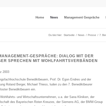
Home
News
Management Gespräche
Du bist hier:
Startseite
/
News
/
Presse
/
7. Be
MANAGEMENT-GESPRÄCHE: DIALOG MIT DER
GER SPRECHEN MIT WOHLFAHRTSVERBÄNDEN
rz 2003
ungsfachhochschule Benediktbeuern, Prof. Dr. Egon Endres und der
ung Roland Berger, Michael Thiess, luden zu den 7. Benediktbeurer
oster Benediktbeuern ein.
Wohlfahrts- und Wirtschaftsunternehmen, u.a. der Sana Kliniken, der
ellschaft des Bayerischen Roten Kreuzes, der Siemens AG, der BMW-Group