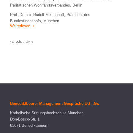
Paritätischen Wohlfahrtsverbandes, Berlin
Prof. Dr. h.c. Rudolf Mellinghoff, Präsident des
Bundesfinanzhofs, München
Weiterlesen
14. MÄRZ 2013
Benediktbeurer Management-Gespräche UG i.Gr.
Katholische Stiftungshochschule München
Don-Bosco-Str. 1
83671 Benediktbeuern