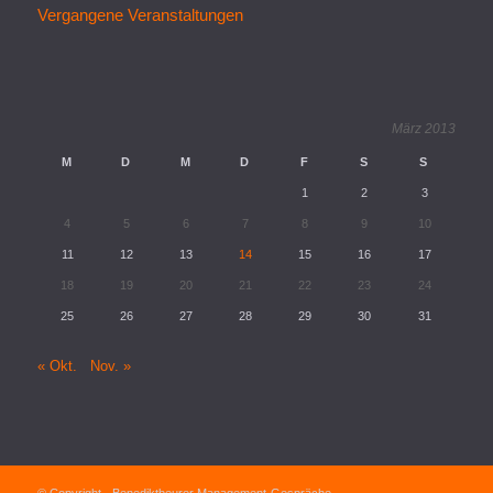
Vergangene Veranstaltungen
März 2013
M
D
M
D
F
S
S
1
2
3
4
5
6
7
8
9
10
11
12
13
14
15
16
17
18
19
20
21
22
23
24
25
26
27
28
29
30
31
« Okt.
Nov. »
© Copyright - Benediktbeurer Management-Gespräche