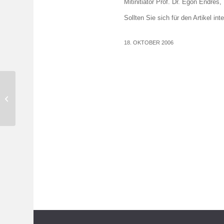
Mitinitiator Prof. Dr. Egon Endre
Sollten Sie sich für den Artikel in
18. OKTOBER 2006
Rückblick 15. Benediktbeurer
Management-Gespräche