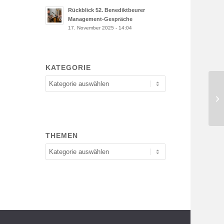
Rückblick 52. Benediktbeurer
Management-Gespräche
17. November 2025 - 14:04
KATEGORIE
Kategorie
Rü
Ma
THEMEN
Themen