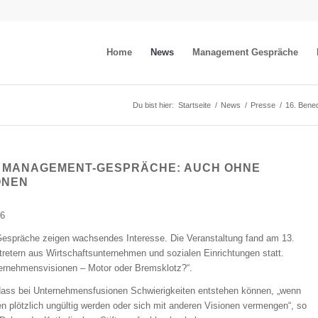
Home
News
Management Gespräche
Du bist hier:
Startseite
/
News
/
Presse
/
16. Bened
R MANAGEMENT-GESPRÄCHE: AUCH OHNE
ONEN
06
espräche zeigen wachsendes Interesse. Die Veranstaltung fand am 13.
retern aus Wirtschaftsunternehmen und sozialen Einrichtungen statt.
ernehmensvisionen – Motor oder Bremsklotz?“.
ass bei Unternehmensfusionen Schwierigkeiten entstehen können, „wenn
en plötzlich ungültig werden oder sich mit anderen Visionen vermengen“, so